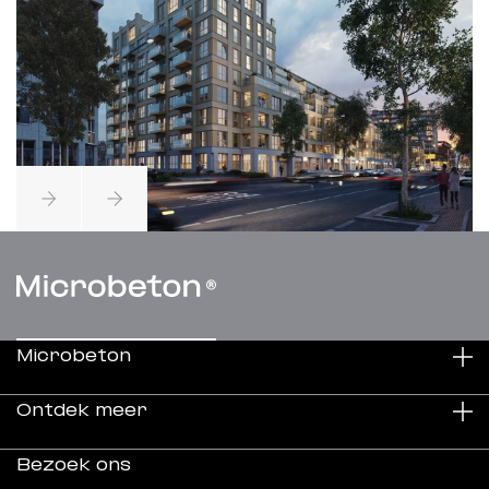
Microbeton
Ontdek meer
Duurzaamheid
Bezoek ons
Over ons
Projecten