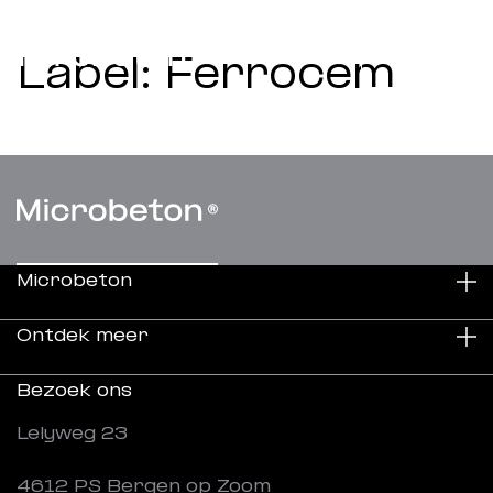
Label:
Ferrocem
Microbeton
Ontdek meer
Duurzaamheid
Bezoek ons
Over ons
Projecten
Lelyweg 23
Werken bij
Downloads
4612 PS Bergen op Zoom